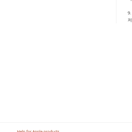
저
Help for Apple products