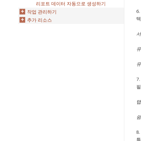
리포트 데이터 자동으로 생성하기
작업 관리하기
텍
추가 리소스
서
유
유
필
탭
쉼
특