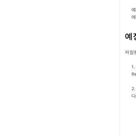
예
에
예
저장된
R
다